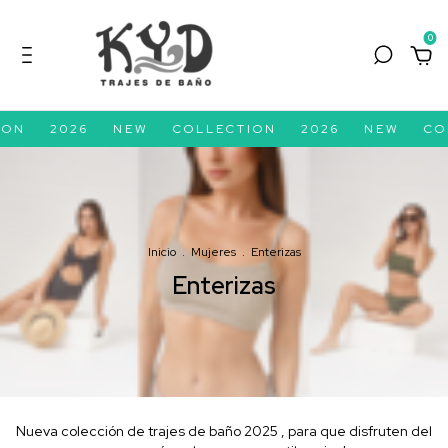
0
N E W
C O L L E C T I O N
2 0 2 6
N E W
C O L L E C T I O N
Inicio
.
Mujeres
.
Enterizas
Enterizas
Nueva colección de trajes de baño 2025 , para que disfruten del